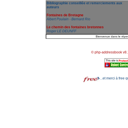
Bibliographie conseillée et remerciements aux
auteurs
Fontaines de Bretagne
Albert Poulain - Bernard Rio
Le chemin des fontaines bretonnes
Roger LE DEUNFF
© php-addressbook v8.
...et merci à free 