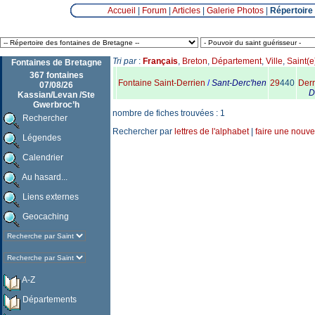
Accueil
|
Forum
|
Articles
|
Galerie Photos
|
Répertoire
Tri par
:
Français
,
Breton
,
Département
,
Ville
,
Saint(e
Fontaines de Bretagne
367 fontaines
Fontaine Saint-Derrien
/
Sant-Derc'hen
29
440
Derr
07/08/26
D
Kassian/Levan /Ste
Gwerbroc’h
nombre de fiches trouvées : 1
Rechercher
Rechercher par
lettres de l'alphabet
|
faire une nouve
Légendes
Calendrier
Au hasard...
Liens externes
Geocaching
A-Z
Départements