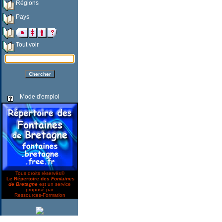
Régions
Pays
Tout voir
Mode d'emploi
Tous droits réservés©
Le Répertoire des
Fontaines
de Bretagne
est un service
proposé par
Ressources-Formation