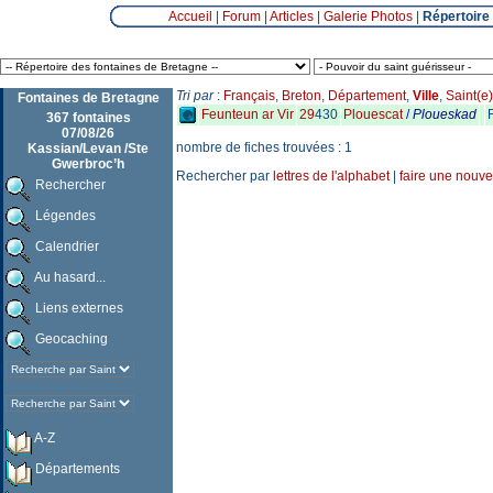
Accueil
|
Forum
|
Articles
|
Galerie Photos
|
Répertoire
Tri par
:
Français
,
Breton
,
Département
,
Ville
,
Saint(e)
Fontaines de Bretagne
Feunteun ar Vir
29
430
Plouescat
/
Ploueskad
367 fontaines
07/08/26
nombre de fiches trouvées : 1
Kassian/Levan /Ste
Gwerbroc’h
Rechercher par
lettres de l'alphabet
|
faire une nouve
Rechercher
Légendes
Calendrier
Au hasard...
Liens externes
Geocaching
A-Z
Départements