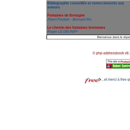
Bibliographie conseillée et remerciements aux
auteurs
Fontaines de Bretagne
Albert Poulain - Bernard Rio
Le chemin des fontaines bretonnes
Roger LE DEUNFF
© php-addressbook v8.
...et merci à free 