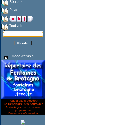
Régions
Pays
Tout voir
Mode d'emploi
Tous droits réservés©
Le Répertoire des
Fontaines
de Bretagne
est un service
proposé par
Ressources-Formation