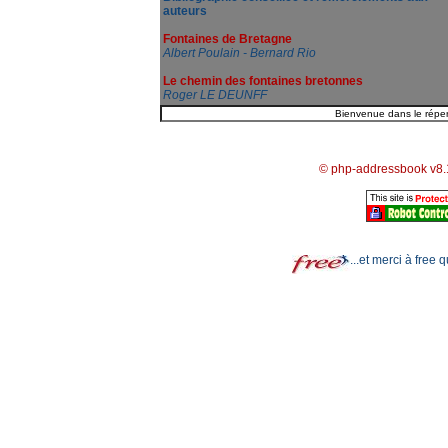
auteurs
Fontaines de Bretagne
Albert Poulain - Bernard Rio
Le chemin des fontaines bretonnes
Roger LE DEUNFF
© php-addressbook v8.
...et merci à free 