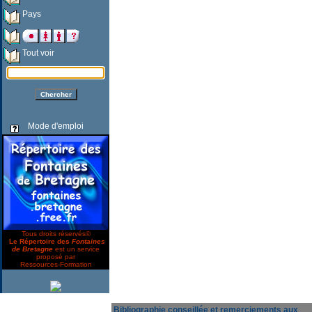
Pays
Tout voir
Mode d'emploi
Tous droits réservés©
Le Répertoire des
Fontaines
de Bretagne
est un service
proposé par
Ressources-Formation
Bibliographie conseillée et remerciements aux