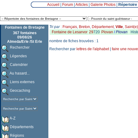
Accueil
|
Forum
|
Articles
|
Galerie Photos
|
Répertoire
Tri par
:
Français
,
Breton
,
Département
,
Ville
,
Saint(e)
Fontaines de Bretagne
Fontaine de Lesarvor
29
720
Plovan
/
Plovan
Hist
367 fontaines
09/08/26
nombre de fiches trouvées : 1
Almeda/Erle /St Erle
Rechercher
Rechercher par
lettres de l'alphabet
|
faire une nouve
Légendes
Calendrier
Au hasard...
Liens externes
Geocaching
A-Z
Départements
Régions