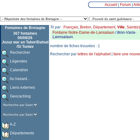
Accueil
|
Forum
|
Arti
Tri par
:
Français
,
Breton
,
Département
,
Ville
,
Saint(e)
Fontaines de Bretagne
Fontaine Notre-Dame-de-Lansalaun
/
Itron-Varia-
367 fontaines
Lannsalaun.
06/08/26
Jezuz war an Tabor/Dahud
nombre de fiches trouvées : 1
/St Tuniav
Rechercher
Rechercher par
lettres de l'alphabet
|
faire une nouve
Légendes
Calendrier
Au hasard...
Liens externes
Geocaching
A-Z
Départements