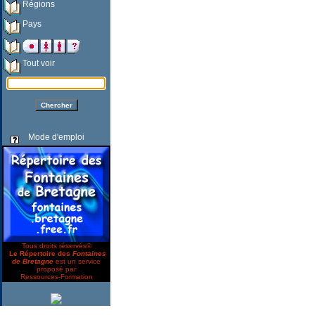
Régions
Pays
Tout voir
Mode d'emploi
Tous droits réservés©
Le Répertoire des
Fontaines
de Bretagne
est un service
proposé par
Ressources-Formation