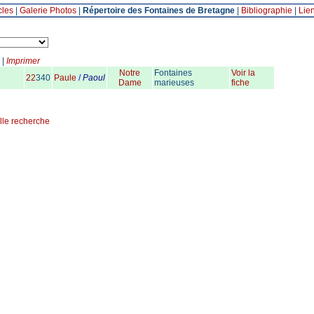
cles
|
Galerie Photos
|
Répertoire des Fontaines de Bretagne
|
Bibliographie
|
Lie
|
Imprimer
Notre
Fontaines
Voir la
22
340
Paule
/
Paoul
Dame
marieuses
fiche
lle recherche