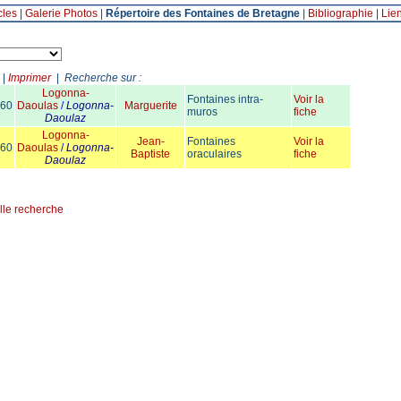
cles
|
Galerie Photos
|
Répertoire des Fontaines de Bretagne
|
Bibliographie
|
Lie
|
Imprimer
|
Recherche sur :
Logonna-
Fontaines intra-
Voir la
60
Daoulas
/
Logonna-
Marguerite
muros
fiche
Daoulaz
Logonna-
Jean-
Fontaines
Voir la
60
Daoulas
/
Logonna-
Baptiste
oraculaires
fiche
Daoulaz
lle recherche