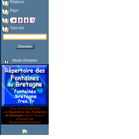
Régions
Pays
Tout voir
Mode d'emploi
Tous droits réservés©
Le Répertoire des
Fontaines
de Bretagne
est un service
proposé par
Ressources-Formation