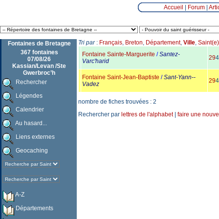
Accueil
|
Forum
|
Arti
Tri par
:
Français
,
Breton
,
Département
,
Ville
,
Saint(e)
Fontaines de Bretagne
367 fontaines
Fontaine Sainte-Marguerite
/
Santez-
29
4
07/08/26
Varc'harid
Kassian/Levan /Ste
Gwerbroc’h
Fontaine Saint-Jean-Baptiste
/
Sant-Yann-­
29
4
Rechercher
Vadez
Légendes
nombre de fiches trouvées : 2
Calendrier
Rechercher par
lettres de l'alphabet
|
faire une nouve
Au hasard...
Liens externes
Geocaching
A-Z
Départements