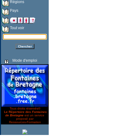
Régions
Pays
Tout voir
Mode d'emploi
Tous droits réservés©
Le Répertoire des
Fontaines
de Bretagne
est un service
proposé par
Ressources-Formation