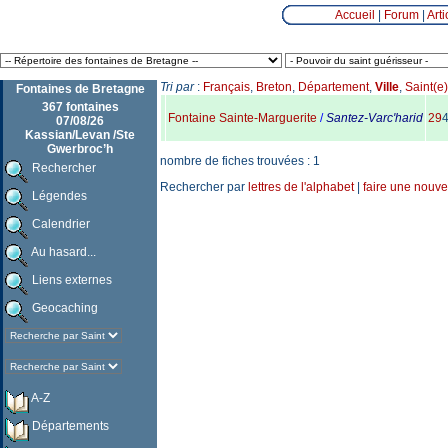
Accueil
|
Forum
|
Arti
Tri par
:
Français
,
Breton
,
Département
,
Ville
,
Saint(e)
Fontaines de Bretagne
367 fontaines
Fontaine Sainte-Marguerite
/
Santez-Varc'harid
29
07/08/26
Kassian/Levan /Ste
Gwerbroc’h
nombre de fiches trouvées : 1
Rechercher
Rechercher par
lettres de l'alphabet
|
faire une nouve
Légendes
Calendrier
Au hasard...
Liens externes
Geocaching
A-Z
Départements