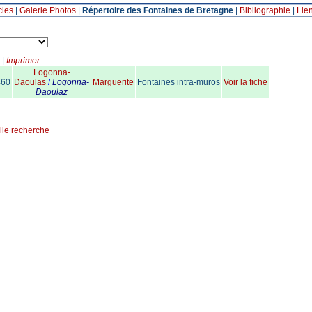
cles
|
Galerie Photos
|
Répertoire des Fontaines de Bretagne
|
Bibliographie
|
Lie
|
Imprimer
Logonna-
460
Daoulas
/
Logonna-
Marguerite
Fontaines intra-muros
Voir la fiche
Daoulaz
lle recherche