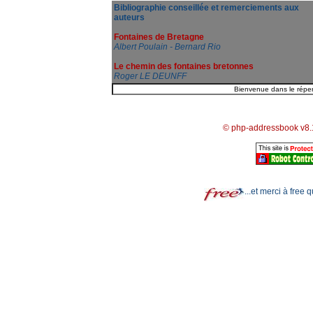
Bibliographie conseillée et remerciements aux
auteurs
Fontaines de Bretagne
Albert Poulain - Bernard Rio
Le chemin des fontaines bretonnes
Roger LE DEUNFF
© php-addressbook v8.
...et merci à free 