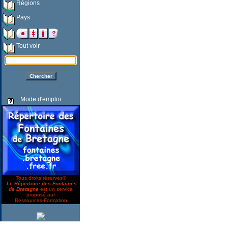
Régions
Pays
Tout voir
Mode d'emploi
Tous droits réservés©
Le Répertoire des
Fontaines
de Bretagne
est un service
proposé par
Ressources-Formation