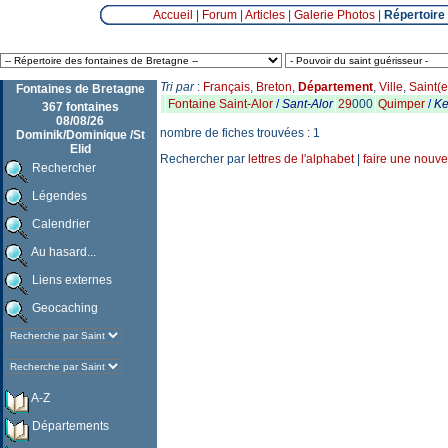
Accueil
|
Forum
|
Articles
|
Galerie Photos
|
Répertoire
Tri par
:
Français
,
Breton
,
Département
,
Ville
,
Saint(e
Fontaines de Bretagne
Fontaine Saint-Alor
/
Sant-Alor
29
000
Quimper
/
K
367 fontaines
08/08/26
nombre de fiches trouvées : 1
Dominik/Dominique /St
Elid
Rechercher par
lettres de l'alphabet
|
faire une nouve
Rechercher
Légendes
Calendrier
Au hasard...
Liens externes
Geocaching
A-Z
Départements