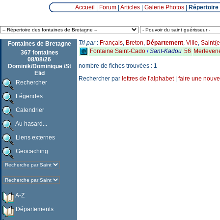
Accueil
|
Forum
|
Articles
|
Galerie Photos
|
Répertoire
Tri par
:
Français
,
Breton
,
Département
,
Ville
,
Saint(e
Fontaines de Bretagne
Fontaine Saint-Cado
/
Sant-Kadou
56
Merleven
367 fontaines
08/08/26
nombre de fiches trouvées : 1
Dominik/Dominique /St
Elid
Rechercher par
lettres de l'alphabet
|
faire une nouve
Rechercher
Légendes
Calendrier
Au hasard...
Liens externes
Geocaching
A-Z
Départements