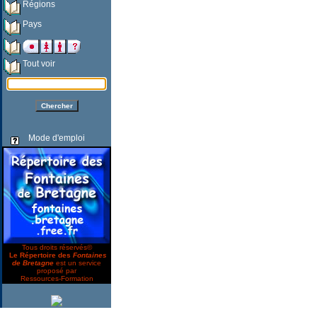
Régions
Pays
Tout voir
Mode d'emploi
Tous droits réservés©
Le Répertoire des
Fontaines
de Bretagne
est un service
proposé par
Ressources-Formation