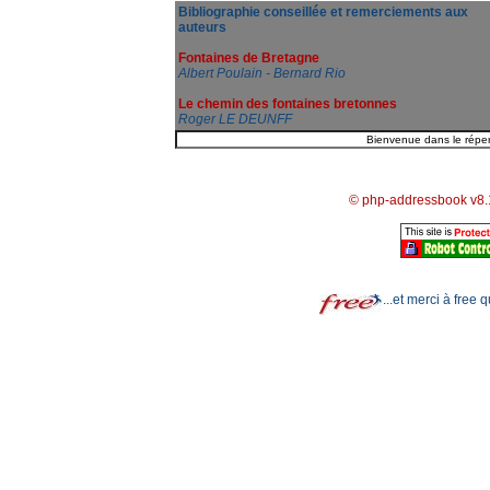
Bibliographie conseillée et remerciements aux
auteurs
Fontaines de Bretagne
Albert Poulain - Bernard Rio
Le chemin des fontaines bretonnes
Roger LE DEUNFF
© php-addressbook v8.
...et merci à free 