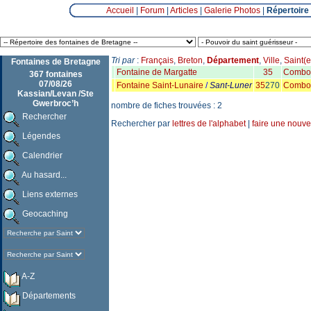
Accueil
|
Forum
|
Articles
|
Galerie Photos
|
Répertoire
Tri par
:
Français
,
Breton
,
Département
,
Ville
,
Saint(e
Fontaines de Bretagne
Fontaine de Margatte
35
Combo
367 fontaines
07/08/26
Fontaine Saint-Lunaire
/
Sant-Luner
35
270
Combo
Kassian/Levan /Ste
Gwerbroc’h
nombre de fiches trouvées : 2
Rechercher
Rechercher par
lettres de l'alphabet
|
faire une nouve
Légendes
Calendrier
Au hasard...
Liens externes
Geocaching
A-Z
Départements