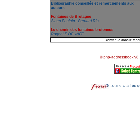
Bibliographie conseillée et remerciements aux
auteurs
Fontaines de Bretagne
Albert Poulain - Bernard Rio
Le chemin des fontaines bretonnes
Roger LE DEUNFF
© php-addressbook v8.
...et merci à free 