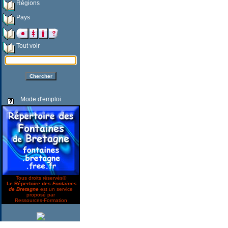
Régions
Pays
Tout voir
Mode d'emploi
Tous droits réservés©
Le Répertoire des
Fontaines
de Bretagne
est un service
proposé par
Ressources-Formation