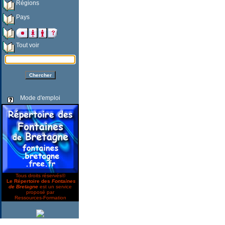
Régions
Pays
Tout voir
Mode d'emploi
Tous droits réservés©
Le Répertoire des
Fontaines
de Bretagne
est un service
proposé par
Ressources-Formation