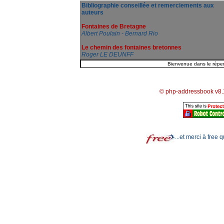
Bibliographie conseillée et remerciements aux
auteurs
Fontaines de Bretagne
Albert Poulain - Bernard Rio
Le chemin des fontaines bretonnes
Roger LE DEUNFF
© php-addressbook v8.
...et merci à free 