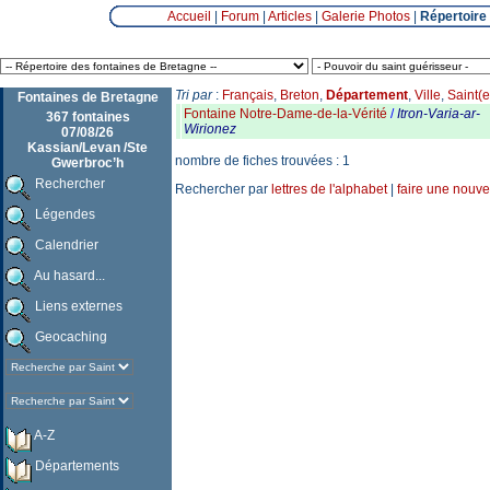
Accueil
|
Forum
|
Articles
|
Galerie Photos
|
Répertoire
Tri par
:
Français
,
Breton
,
Département
,
Ville
,
Saint(e
Fontaines de Bretagne
Fontaine Notre-Dame-de-la-Vérité
/
Itron-Varia-ar-
367 fontaines
Wirionez
07/08/26
Kassian/Levan /Ste
nombre de fiches trouvées : 1
Gwerbroc’h
Rechercher
Rechercher par
lettres de l'alphabet
|
faire une nouve
Légendes
Calendrier
Au hasard...
Liens externes
Geocaching
A-Z
Départements