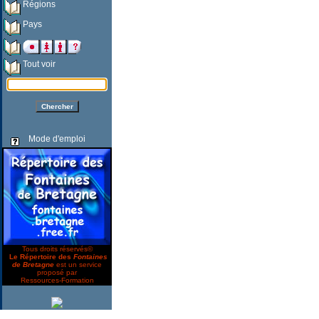
Régions
Pays
Tout voir
Mode d'emploi
Tous droits réservés©
Le Répertoire des
Fontaines
de Bretagne
est un service
proposé par
Ressources-Formation