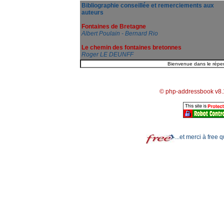
Bibliographie conseillée et remerciements aux
auteurs
Fontaines de Bretagne
Albert Poulain - Bernard Rio
Le chemin des fontaines bretonnes
Roger LE DEUNFF
© php-addressbook v8.
...et merci à free 