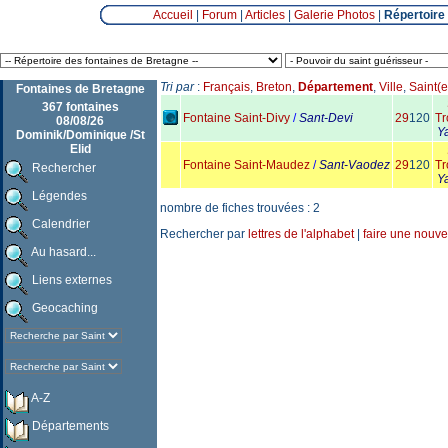
Accueil
|
Forum
|
Articles
|
Galerie Photos
|
Répertoire
Tri par
:
Français
,
Breton
,
Département
,
Ville
,
Saint(e
Fontaines de Bretagne
367 fontaines
Fontaine Saint-Divy
/
Sant-Devi
29
120
Tr
08/08/26
Y
Dominik/Dominique /St
Elid
Fontaine Saint-Maudez
/
Sant-Vaodez
29
120
Tr
Rechercher
Y
Légendes
nombre de fiches trouvées : 2
Calendrier
Rechercher par
lettres de l'alphabet
|
faire une nouve
Au hasard...
Liens externes
Geocaching
A-Z
Départements