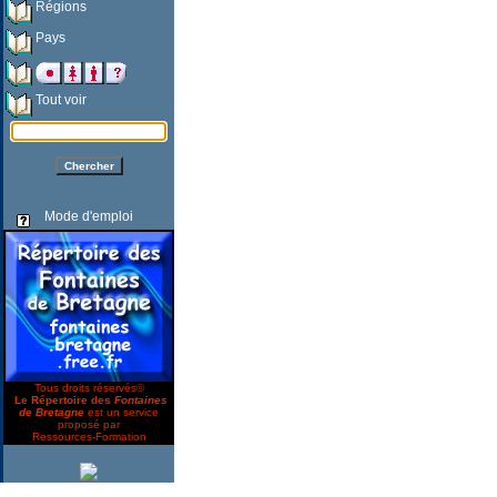
Régions
Pays
Tout voir
Mode d'emploi
Tous droits réservés©
Le Répertoire des
Fontaines
de Bretagne
est un service
proposé par
Ressources-Formation