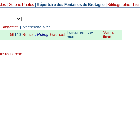
cles
|
Galerie Photos
|
Répertoire des Fontaines de Bretagne
|
Bibliographie
|
Lie
)
|
Imprimer
|
Recherche sur :
Fontaines intra-
Voir la
56
140
Ruffiac
/
Rufieg
Gwenaël
muros
fiche
lle recherche