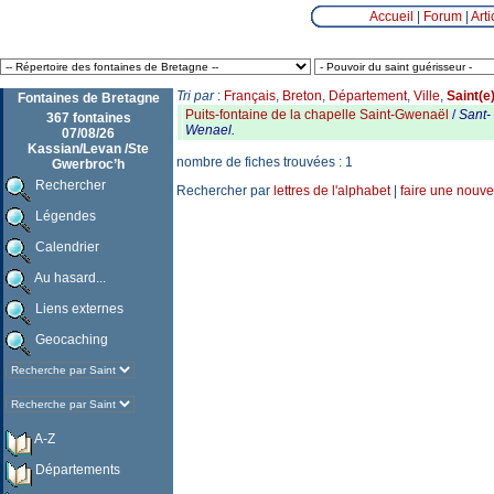
Accueil
|
Forum
|
Arti
Tri par
:
Français
,
Breton
,
Département
,
Ville
,
Saint(e
Fontaines de Bretagne
Puits-fontaine de la chapelle Saint-Gwenaël
/
Sant-
367 fontaines
Wenael.
07/08/26
Kassian/Levan /Ste
nombre de fiches trouvées : 1
Gwerbroc’h
Rechercher
Rechercher par
lettres de l'alphabet
|
faire une nouve
Légendes
Calendrier
Au hasard...
Liens externes
Geocaching
A-Z
Départements