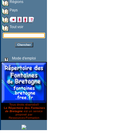
Régions
Pays
Tout voir
Mode d'emploi
Tous droits réservés©
Le Répertoire des
Fontaines
de Bretagne
est un service
proposé par
Ressources-Formation