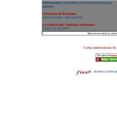
Bibliographie conseillée et remerciements aux
auteurs
Fontaines de Bretagne
Albert Poulain - Bernard Rio
Le chemin des fontaines bretonnes
Roger LE DEUNFF
© php-addressbook v8.
...et merci à free 