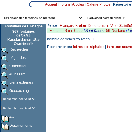
Accueil
|
Forum
|
Articles
|
Galerie Photos
|
Répertoire
Tri par
:
Français
,
Breton
,
Département
,
Ville
,
Saint(e
Fontaines de Bretagne
Fontaine Saint-Cado
/
Sant-Kadou
56
Nostang
/
Lo
367 fontaines
07/08/26
nombre de fiches trouvées : 1
Kassian/Levan /Ste
Gwerbroc’h
Rechercher par
lettres de l'alphabet
|
faire une nouve
Rechercher
Légendes
Calendrier
Au hasard...
Liens externes
Geocaching
A-Z
Départements