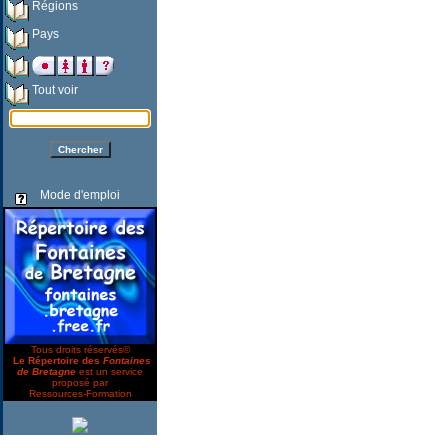
Régions
Pays
Tout voir
Mode d'emploi
Tous droits réservés©
Le Répertoire des
Fontaines
de Bretagne
est un service
proposé par
Ressources-Formation