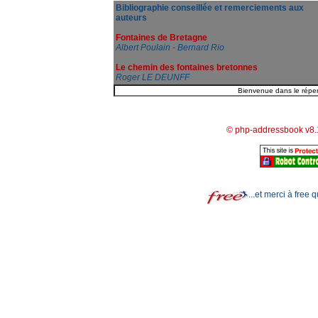
Bibliographie conseillée et remerciements aux
auteurs
Fontaines de Bretagne
Albert Poulain - Bernard Rio
Le chemin des fontaines bretonnes
Roger LE DEUNFF
© php-addressbook v8.
...et merci à free 