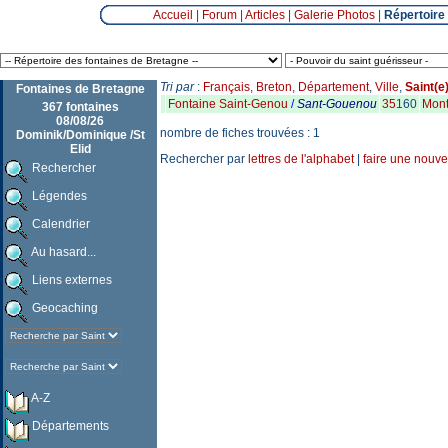
Accueil
|
Forum
|
Articles
|
Galerie Photos
|
Répertoire
Tri par
:
Français
,
Breton
,
Département
,
Ville
,
Saint(e
Fontaines de Bretagne
Fontaine Saint-Genou
/
Sant-Gouenou
35
160
Mont
367 fontaines
08/08/26
nombre de fiches trouvées : 1
Dominik/Dominique /St
Elid
Rechercher par
lettres de l'alphabet
|
faire une nouve
Rechercher
Légendes
Calendrier
Au hasard...
Liens externes
Geocaching
A-Z
Départements