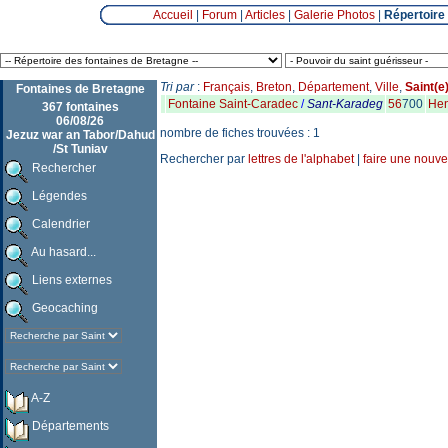
Accueil
|
Forum
|
Articles
|
Galerie Photos
|
Répertoire
Tri par
:
Français
,
Breton
,
Département
,
Ville
,
Saint(e
Fontaines de Bretagne
Fontaine Saint-Caradec
/
Sant-Karadeg
56
700
He
367 fontaines
06/08/26
nombre de fiches trouvées : 1
Jezuz war an Tabor/Dahud
/St Tuniav
Rechercher par
lettres de l'alphabet
|
faire une nouve
Rechercher
Légendes
Calendrier
Au hasard...
Liens externes
Geocaching
A-Z
Départements