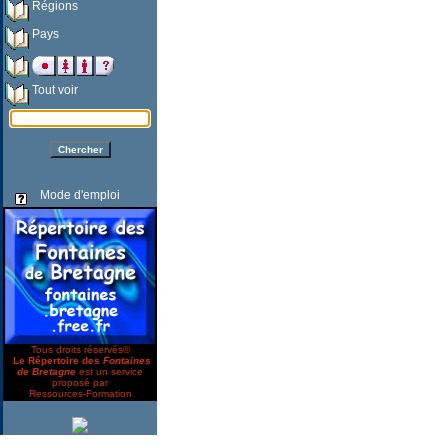
Régions
Pays
Tout voir
Mode d'emploi
Tous droits réservés©
Le Répertoire des
Fontaines
de Bretagne
est un service
proposé par
Ressources-Formation