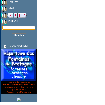
Régions
Pays
Tout voir
Mode d'emploi
Tous droits réservés©
Le Répertoire des
Fontaines
de Bretagne
est un service
proposé par
Ressources-Formation