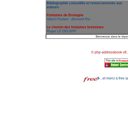
Bibliographie conseillée et remerciements aux
auteurs
Fontaines de Bretagne
Albert Poulain - Bernard Rio
Le chemin des fontaines bretonnes
Roger LE DEUNFF
© php-addressbook v8.
...et merci à free 