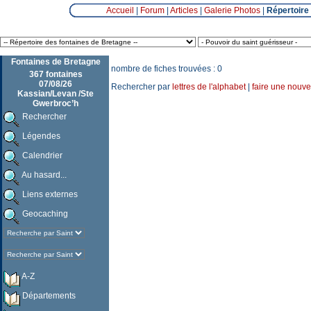
Accueil
|
Forum
|
Articles
|
Galerie Photos
|
Répertoire
Fontaines de Bretagne
nombre de fiches trouvées : 0
367 fontaines
07/08/26
Rechercher par
lettres de l'alphabet
|
faire une nouve
Kassian/Levan /Ste
Gwerbroc’h
Rechercher
Légendes
Calendrier
Au hasard...
Liens externes
Geocaching
A-Z
Départements