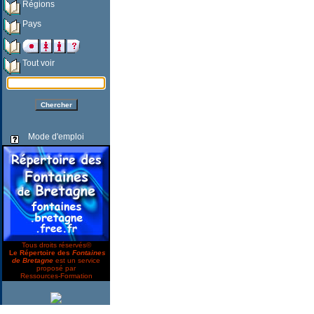
Régions
Pays
Tout voir
Mode d'emploi
Tous droits réservés©
Le Répertoire des
Fontaines
de Bretagne
est un service
proposé par
Ressources-Formation