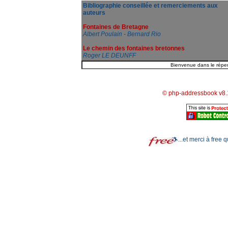
Bibliographie conseillée et remerciements aux
auteurs
Fontaines de Bretagne
Albert Poulain - Bernard Rio
Le chemin des fontaines bretonnes
Roger LE DEUNFF
© php-addressbook v8.
...et merci à free 