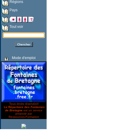
Régions
Pays
Tout voir
Mode d'emploi
Tous droits réservés©
Le Répertoire des
Fontaines
de Bretagne
est un service
proposé par
Ressources-Formation