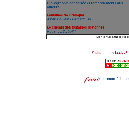
Bibliographie conseillée et remerciements aux
auteurs
Fontaines de Bretagne
Albert Poulain - Bernard Rio
Le chemin des fontaines bretonnes
Roger LE DEUNFF
© php-addressbook v8.
...et merci à free 