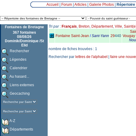
Accueil
|
Forum
|
Articles
|
Galerie Photos
|
Répertoire
Tri par
:
Français
,
Breton
,
Département
,
Ville
,
Saint(e
Fontaines de Bretagne
Sai
367 fontaines
Fontaine Saint-Jean
/
Sant-Yann
29
440
Vougay
08/08/26
Nou
Dominik/Dominique /St
Elid
nombre de fiches trouvées : 1
Rechercher
Rechercher par
lettres de l'alphabet
|
faire une nouve
Légendes
Calendrier
Au hasard...
Liens externes
Geocaching
A-Z
Départements