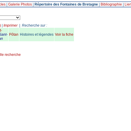
cles
|
Galerie Photos
|
Répertoire des Fontaines de Bretagne
|
Bibliographie
|
Lie
)
|
Imprimer
|
Recherche sur :
t-
Sant-
Pôtan
Histoires et légendes
Voir la fiche
an
lle recherche