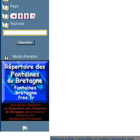
Pays
Tout voir
Mode d'emploi
Tous droits réservés©
Le Répertoire des
Fontaines
de Bretagne
est un service
proposé par
Ressources-Formation
Bibliographie conseillée et remerciements aux