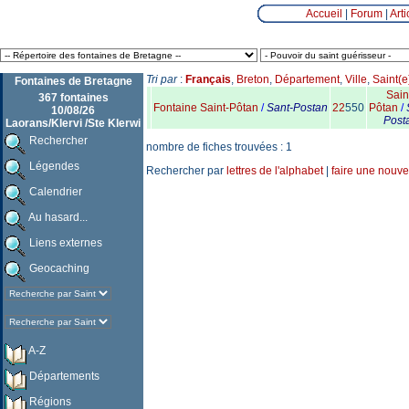
Accueil
|
Forum
|
Arti
Tri par
:
Français
,
Breton
,
Département
,
Ville
,
Saint(e
Fontaines de Bretagne
Sain
367 fontaines
Fontaine Saint-Pôtan
/
Sant-Postan
22
550
Pôtan
/
10/08/26
Post
Laorans/Klervi /Ste Klerwi
Rechercher
nombre de fiches trouvées : 1
Légendes
Rechercher par
lettres de l'alphabet
|
faire une nouve
Calendrier
Au hasard...
Liens externes
Geocaching
A-Z
Départements
Régions