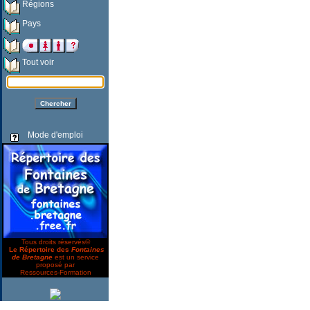
Régions
Pays
Tout voir
Mode d'emploi
Tous droits réservés©
Le Répertoire des
Fontaines
de Bretagne
est un service
proposé par
Ressources-Formation