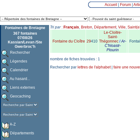
Accueil
|
Forum
|
Arti
Tri par
:
Français
,
Breton
,
Département
,
Ville
,
Saint(e
Fontaines de Bretagne
Le-Cloitre-
367 fontaines
Saint-
07/08/26
Fontaine du Cloître
29
410
Thégonnec
/
Ar-
Fontai
Kassian/Levan /Ste
C'hloastr-
Gwerbroc’h
Plourin
Rechercher
nombre de fiches trouvées : 1
Légendes
Rechercher par
lettres de l'alphabet
|
faire une nouve
Calendrier
Au hasard...
Liens externes
Geocaching
A-Z
Départements