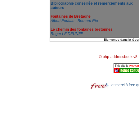
Bibliographie conseillée et remerciements aux
auteurs
Fontaines de Bretagne
Albert Poulain - Bernard Rio
Le chemin des fontaines bretonnes
Roger LE DEUNFF
© php-addressbook v8.
...et merci à free 