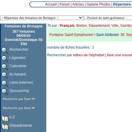
Accueil
|
Forum
|
Articles
|
Galerie Photos
|
Répertoire
Tri par
:
Français
,
Breton
,
Département
,
Ville
,
Saint(e
Fontaines de Bretagne
367 fontaines
Fontaine Saint-Symphorien
/
Sant-Sinforian
35
Sym
08/08/26
Dominik/Dominique /St
Elid
nombre de fiches trouvées : 1
Rechercher
Rechercher par
lettres de l'alphabet
|
faire une nouve
Légendes
Calendrier
Au hasard...
Liens externes
Geocaching
A-Z
Départements