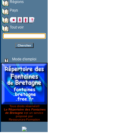
Régions
Pays
Tout voir
Mode d'emploi
Tous droits réservés©
Le Répertoire des
Fontaines
de Bretagne
est un service
proposé par
Ressources-Formation