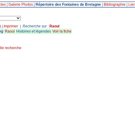
cles
|
Galerie Photos
|
Répertoire des Fontaines de Bretagne
|
Bibliographie
|
Lie
)
|
Imprimer
|
Recherche sur :
Raoul
eg
Raoul
Histoires et légendes
Voir la fiche
lle recherche