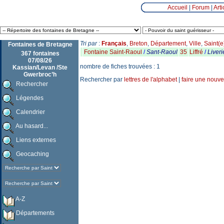
Accueil
|
Forum
|
Arti
Tri par
:
Français
,
Breton
,
Département
,
Ville
,
Saint(e
Fontaines de Bretagne
Fontaine Saint-Raoul
/
Sant-Raoul
35
Liffré
/
Liveri
367 fontaines
07/08/26
nombre de fiches trouvées : 1
Kassian/Levan /Ste
Gwerbroc’h
Rechercher par
lettres de l'alphabet
|
faire une nouve
Rechercher
Légendes
Calendrier
Au hasard...
Liens externes
Geocaching
A-Z
Départements