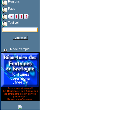
Régions
Pays
Tout voir
Mode d'emploi
Tous droits réservés©
Le Répertoire des
Fontaines
de Bretagne
est un service
proposé par
Ressources-Formation