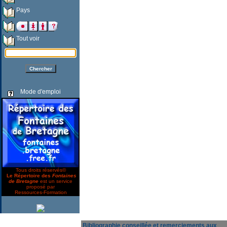
Pays
Tout voir
Mode d'emploi
Tous droits réservés©
Le Répertoire des
Fontaines
de Bretagne
est un service
proposé par
Ressources-Formation
Bibliographie conseillée et remerciements aux