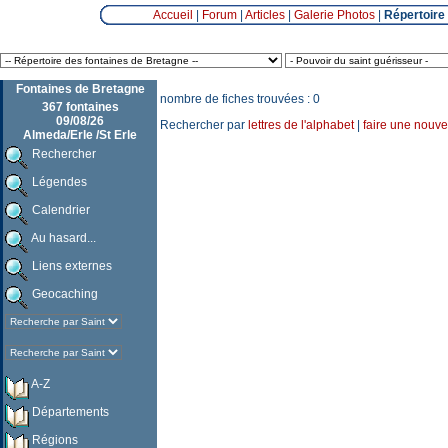
Accueil
|
Forum
|
Articles
|
Galerie Photos
|
Répertoire
Fontaines de Bretagne
nombre de fiches trouvées : 0
367 fontaines
09/08/26
Rechercher par
lettres de l'alphabet
|
faire une nouve
Almeda/Erle /St Erle
Rechercher
Légendes
Calendrier
Au hasard...
Liens externes
Geocaching
A-Z
Départements
Régions