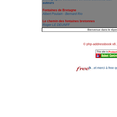
auteurs
Fontaines de Bretagne
Albert Poulain - Bernard Rio
Le chemin des fontaines bretonnes
Roger LE DEUNFF
© php-addressbook v8.
...et merci à free 