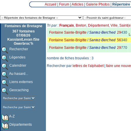
Accueil
|
Forum
|
Articles
|
Galerie Photos
|
Répertoire
Tri par
:
Français
,
Breton
,
Département
,
Ville
,
Saint(e
Fontaines de Bretagne
367 fontaines
Fontaine Sainte-Brigitte
/
Santez-Berc'hed
29
430
L
07/08/26
Kassian/Levan /Ste
Fontaine Sainte-Brigitte
/
Santez-Berc'hed
56
340
Gwerbroc’h
Fontaine Sainte-Brigitte
/
Santez-Berc'hed
29
770
Rechercher
Légendes
nombre de fiches trouvées : 3
Calendrier
Rechercher par
lettres de l'alphabet
|
faire une nouve
Au hasard...
Liens externes
Geocaching
A-Z
Départements