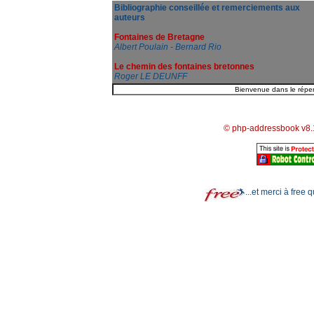
Bibliographie conseillée et remerciements aux
auteurs
Fontaines de Bretagne
Albert Poulain - Bernard Rio
Le chemin des fontaines bretonnes
Roger LE DEUNFF
© php-addressbook v8.
...et merci à free 