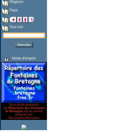
Régions
Pays
Tout voir
Mode d'emploi
Tous droits réservés©
Le Répertoire des
Fontaines
de Bretagne
est un service
proposé par
Ressources-Formation