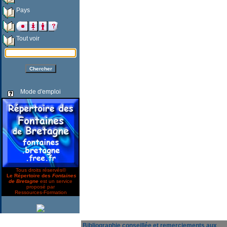
Pays
Tout voir
Mode d'emploi
Tous droits réservés©
Le Répertoire des
Fontaines
de Bretagne
est un service
proposé par
Ressources-Formation
Bibliographie conseillée et remerciements aux