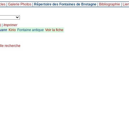
cles
|
Galerie Photos
|
Répertoire des Fontaines de Bretagne
|
Bibliographie
|
Lie
)
|
Imprimer
yann
Kirio
Fontaine antique
Voir la fiche
lle recherche