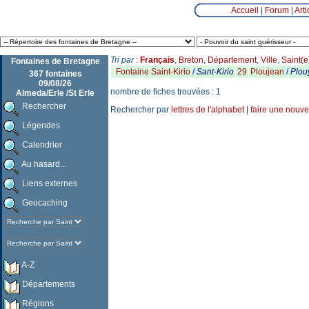
Accueil
|
Forum
|
Arti
Tri par
:
Français
,
Breton
,
Département
,
Ville
,
Saint(e
Fontaines de Bretagne
Fontaine Saint-Kirio
/
Sant-Kirio
29
Ploujean
/
Plou
367 fontaines
09/08/26
nombre de fiches trouvées : 1
Almeda/Erle /St Erle
Rechercher
Rechercher par
lettres de l'alphabet
|
faire une nouve
Légendes
Calendrier
Au hasard...
Liens externes
Geocaching
A-Z
Départements
Régions