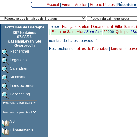
Accueil
|
Forum
|
Articles
|
Galerie Photos
|
Répertoire
Tri par
:
Français
,
Breton
,
Département
,
Ville
,
Saint(e)
Fontaines de Bretagne
Fontaine Saint-Alor
/
Sant-Alor
29
000
Quimper
/
K
367 fontaines
07/08/26
nombre de fiches trouvées : 1
Kassian/Levan /Ste
Gwerbroc’h
Rechercher par
lettres de l'alphabet
|
faire une nouve
Rechercher
Légendes
Calendrier
Au hasard...
Liens externes
Geocaching
A-Z
Départements