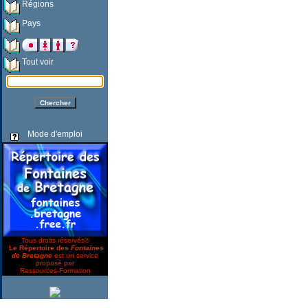
Régions
Pays
Tout voir
Mode d'emploi
Tous droits réservés©
Le Répertoire des
Fontaines
de Bretagne
est un service
proposé par
Ressources-Formation