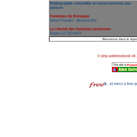
Bibliographie conseillée et remerciements aux
auteurs
Fontaines de Bretagne
Albert Poulain - Bernard Rio
Le chemin des fontaines bretonnes
Roger LE DEUNFF
© php-addressbook v8.
...et merci à free 