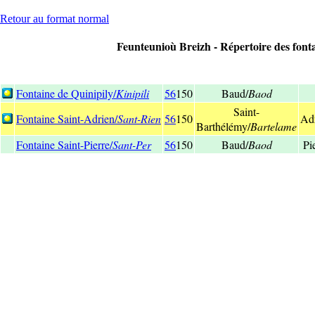
Retour au format normal
Feunteunioù Breizh - Répertoire des fonta
Fontaine de Quinipily/
Kinipili
56
150
Baud/
Baod
Saint-
Fontaine Saint-Adrien/
Sant-Rien
56
150
Ad
Barthélémy/
Bartelame
Fontaine Saint-Pierre/
Sant-Per
56
150
Baud/
Baod
Pi