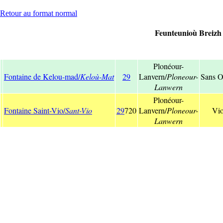
Retour au format normal
Feunteunioù Breizh 
Plonéour-
Fontaine de Kelou-mad/
Keloù-Mat
29
Lanvern/
Ploneour-
Sans O
Lanwern
Plonéour-
Fontaine Saint-Vio/
Sant-Vio
29
720
Lanvern/
Ploneour-
Vi
Lanwern