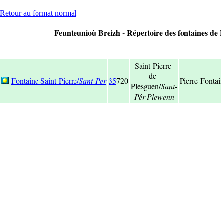
Retour au format normal
Feunteunioù Breizh - Répertoire des fontaines de B
Saint-Pierre-
de-
Fontaine Saint-Pierre/
Sant-Per
35
720
Pierre
Fontai
Plesguen/
Sant-
Pêr-Plewenn