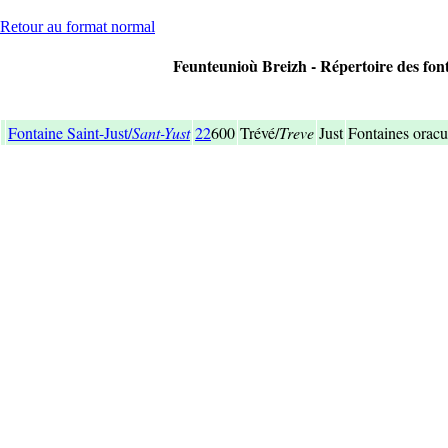
Retour au format normal
Feunteunioù Breizh - Répertoire des font
Fontaine Saint-Just/
Sant-Yust
22
600
Trévé/
Treve
Just
Fontaines oracu