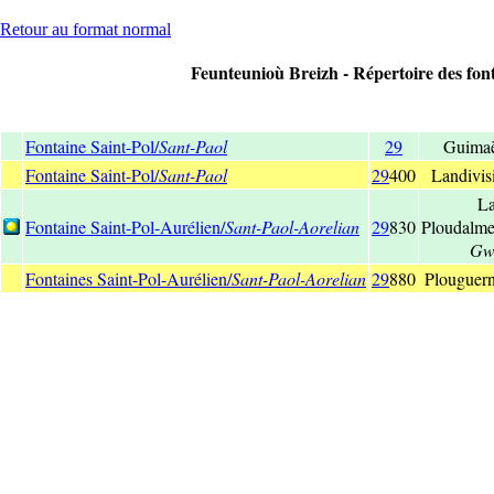
Retour au format normal
Feunteunioù Breizh - Répertoire des font
Fontaine Saint-Pol/
Sant-Paol
29
Guimaë
Fontaine Saint-Pol/
Sant-Paol
29
400
Landivis
La
Fontaine Saint-Pol-Aurélien/
Sant-Paol-Aorelian
29
830
Ploudalme
Gwi
Fontaines Saint-Pol-Aurélien/
Sant-Paol-Aorelian
29
880
Plouguern