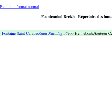
Retour au format normal
Feunteunioù Breizh - Répertoire des fonta
Fontaine Saint-Caradec/
Sant-Karadeg
56
700
Hennebont/
Henbont
Ca