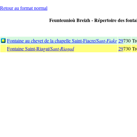
Retour au format normal
Feunteunioù Breizh - Répertoire des fontain
Fontaine au chevet de la chapelle Saint-Fiacre/
Sant-Fiakr
29
730
Tr
Fontaine Saint-Riagat/
Sant-Riagad
29
730
Tr