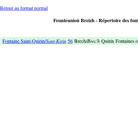
Retour au format normal
Feunteunioù Breizh - Répertoire des font
Fontaine Saint-Quirin/
Sant-Kirin
56
Brech/
Brec'h
Quirin
Fontaines o