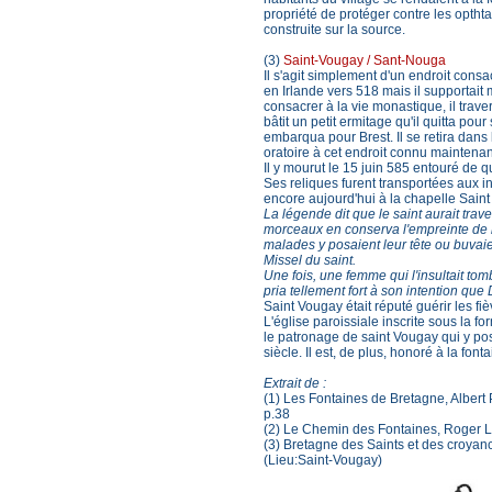
propriété de protéger contre les opthta
construite sur la source.
(3)
Saint-Vougay / Sant-Nouga
Il s'agit simplement d'un endroit cons
en Irlande vers 518 mais il supportait 
consacrer à la vie monastique, il trave
bâtit un petit ermitage qu'il quitta pou
embarqua pour Brest. Il se retira dans l
oratoire à cet endroit connu mainten
Il y mourut le 15 juin 585 entouré de
Ses reliques furent transportées aux
encore aujourd'hui à la chapelle Sain
La légende dit que le saint aurait trav
morceaux en conserva l'empreinte de la 
malades y posaient leur tête ou buvaie
Missel du saint.
Une fois, une femme qui l'insultait tom
pria tellement fort à son intention que 
Saint Vougay était réputé guérir les fièvr
L'église paroissiale inscrite sous la
le patronage de saint Vougay qui y po
siècle. Il est, de plus, honoré à la font
Extrait de :
(1) Les Fontaines de Bretagne, Albe
p.38
(2) Le Chemin des Fontaines, Roger
(3) Bretagne des Saints et des croyanc
(Lieu:Saint-Vougay)