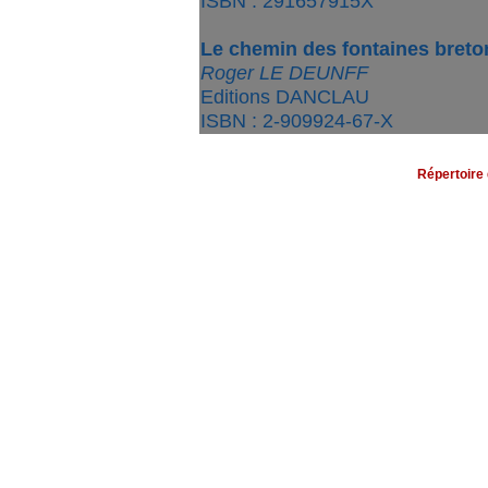
ISBN : 291657915X
Le chemin des fontaines bret
Roger LE DEUNFF
Editions DANCLAU
ISBN : 2-909924-67-X
Répertoire