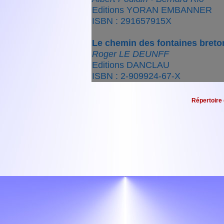
Editions YORAN EMBANNER
ISBN : 291657915X
Le chemin des fontaines bret
Roger LE DEUNFF
Editions DANCLAU
ISBN : 2-909924-67-X
Répertoire