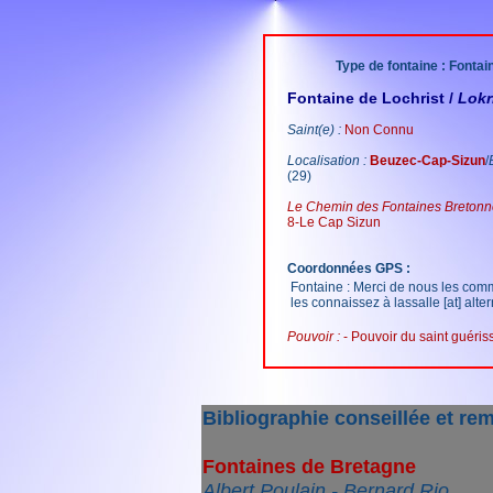
Type de fontaine : Fontai
Fontaine de Lochrist /
Lokr
Saint(e) :
Non Connu
Localisation :
Beuzec-Cap-Sizun
/
(29)
Le Chemin des Fontaines Bretonne
8-Le Cap Sizun
Coordonnées GPS :
Fontaine : Merci de nous les com
les connaissez à lassalle [at] alter
Pouvoir :
- Pouvoir du saint guéris
Bibliographie conseillée et re
Fontaines de Bretagne
Albert Poulain - Bernard Rio