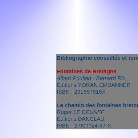
Bibliographie conseillée et re
Fontaines de Bretagne
Albert Poulain - Bernard Rio
Editions YORAN EMBANNER
ISBN : 291657915X
Le chemin des fontaines bret
Roger LE DEUNFF
Editions DANCLAU
ISBN : 2-909924-67-X