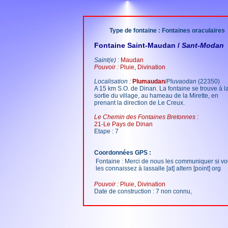
Type de fontaine : Fontaines oraculaires
Fontaine Saint-Maudan /
Sant-Modan
Saint(e) :
Maudan
Pouvoir :
Pluie, Divination
Localisation :
Plumaudan
/
Pluvaodan
(22350)
A 15 km S.O. de Dinan. La fontaine se trouve à l
sortie du village, au hameau de la Mirette, en
prenant la direction de Le Creux.
Le Chemin des Fontaines Bretonnes :
21-Le Pays de Dinan
Etape : 7
Coordonnées GPS :
Fontaine : Merci de nous les communiquer si v
les connaissez à lassalle [at] altern [point] org
Pouvoir :
Pluie, Divination
Date de construction : 7 non connu,