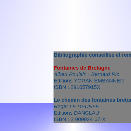
Bibliographie conseillée et re
Fontaines de Bretagne
Albert Poulain - Bernard Rio
Editions YORAN EMBANNER
ISBN : 291657915X
Le chemin des fontaines bret
Roger LE DEUNFF
Editions DANCLAU
ISBN : 2-909924-67-X