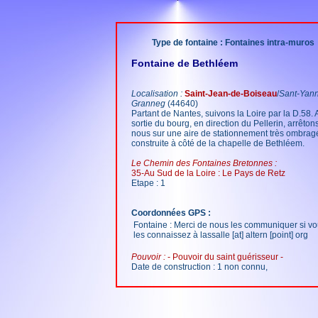
Type de fontaine : Fontaines intra-muros
Fontaine de Bethléem
Localisation :
Saint-Jean-de-Boiseau
/
Sant-Yann
Granneg
(44640)
Partant de Nantes, suivons la Loire par la D.58. A
sortie du bourg, en direction du Pellerin, arrêton
nous sur une aire de stationnement très ombrag
construite à côté de la chapelle de Bethléem.
Le Chemin des Fontaines Bretonnes :
35-Au Sud de la Loire : Le Pays de Retz
Etape : 1
Coordonnées GPS :
Fontaine : Merci de nous les communiquer si v
les connaissez à lassalle [at] altern [point] org
Pouvoir :
- Pouvoir du saint guérisseur -
Date de construction : 1 non connu,