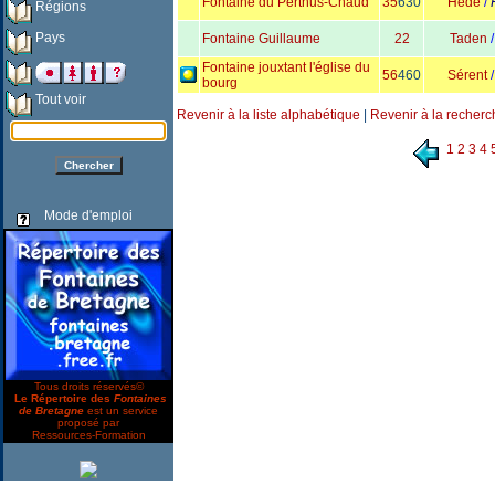
Fontaine du Perthus-Chaud
35
630
Hédé
/
Régions
Pays
Fontaine Guillaume
22
Taden
Fontaine jouxtant l'église du
56
460
Sérent
bourg
Tout voir
Revenir à la liste alphabétique
|
Revenir à la recherc
1
2
3
4
Mode d'emploi
Tous droits réservés©
Le Répertoire des
Fontaines
de Bretagne
est un service
proposé par
Ressources-Formation