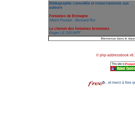
Bibliographie conseillée et remerciements aux
auteurs
Fontaines de Bretagne
Albert Poulain - Bernard Rio
Le chemin des fontaines bretonnes
Roger LE DEUNFF
© php-addressbook v8.
...et merci à free 