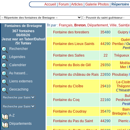
Accueil
|
Forum
|
Articles
|
Galerie Photos
|
Répertoire
Tri par
:
Français
,
Breton
,
Département
,
Ville
,
Saint(e
Fontaines de Bretagne
367 fontaines
Fontaine des forestiers
35
480
Guipry
06/08/26
Jezuz war an Tabor/Dahud
Guém
/St Tuniav
Fontaine des Lieux-Saints
44
290
Penfao
/
G
Pen
Rechercher
Fontaine des Salles
22
Trégueux
Légendes
Moëla
Calendrier
Fontaine du Bois de Gill
29
350
Mer
/
Au hasard...
Fontaine du château de Rais
22
650
Ploubalay
Liens externes
Le-Cloit
Fontaine du Cloître
29
410
Thégon
Geocaching
C'hloast
Bul
Fontaine du Coq
22
160
Pestivie
Pest
Bain
Fontaine du Coudray
35
470
Bretagne
/
A-Z
Fontaine du Pas du Saint
44
290
Pierric
Départements