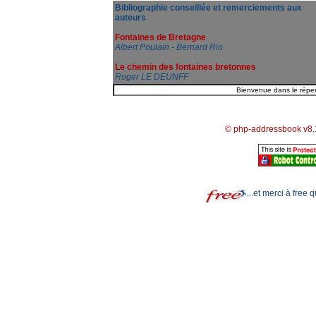
Bibliographie conseillée et remerciements aux
auteurs
Fontaines de Bretagne
Albert Poulain - Bernard Rio
Le chemin des fontaines bretonnes
Roger LE DEUNFF
© php-addressbook v8.
...et merci à free 