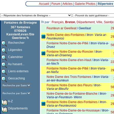
Accueil
|
Forum
|
Articles
|
Galerie Photos
|
Répertoire
Tri par
:
Français
,
Breton
,
Département
,
Ville
,
Saint(e
Fontaines de Bretagne
367 fontaines
Feunteun ar Gwelleat
/
Gwellaat
2
07/08/26
Kassian/Levan /Ste
Notre-Dame-des-Fontaines
/
Itron- Varia-ar-
2
Gwerbroc’h
Feunteunioù
Rechercher
Fontaine Notre-Dame-de-Pitié
/
Itron-Varia-a-
5
Druez
Légendes
Fontaine Notre-Dame-du-Roncier
/
Itron-
Varia-an-Draeneg
Calendrier
Fontaine Notre-Dame-d'en-Haut
/
Itron-Varia-
2
an-Nec'h
Au hasard...
Fontaine Notre-Dame-de-Pitié
/
Itron-Varia-
2
Liens externes
an-Neñv.
Notre Dame des Trois Fontaines
/
Itron-Varia-
Geocaching
an-teir-feunteun
Fontaine Notre-Dame des Fleurs
/
Itron-
5
Varia-ar-Bleuñv
Notre-Dame-de-la-Fontaine-Blanche
/
Itron-
2
Varia-ar-Feunteun- Wenn
A-Z
Fontaine Notre-Dame-des-Fontaines
/
Itron-
2
Varia-ar-Feunteunioù
Départements
Fontaine Notre-Dame-de-la-Houssaye
/
Itron-
5