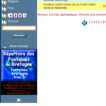
Varia-ar-Gelenneg
Régions
Fontaine Notre-Dame-de-­la-Clarté
/
Itron-
2
Varia-ar-Sklaerder.
Pays
Revenir à la liste alphabétique
|
Revenir à la recherc
Tout voir
2
3
4
5
6
7
8
Mode d'emploi
Tous droits réservés©
Le Répertoire des
Fontaines
de Bretagne
est un service
proposé par
Ressources-Formation