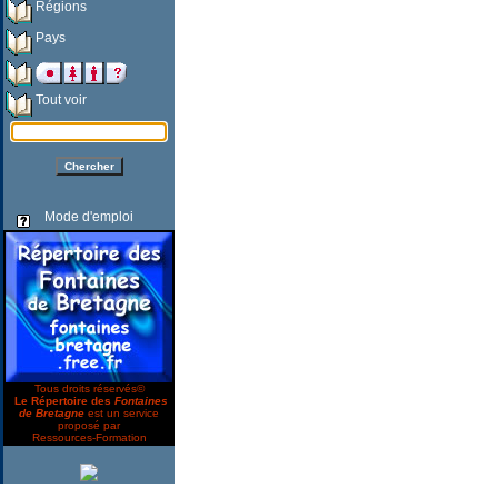
Régions
Pays
Tout voir
Mode d'emploi
Tous droits réservés©
Le Répertoire des
Fontaines
de Bretagne
est un service
proposé par
Ressources-Formation