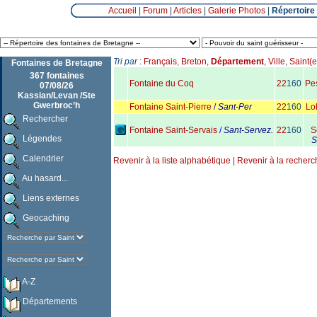
Accueil
|
Forum
|
Articles
|
Galerie Photos
|
Répertoire
Tri par
:
Français
,
Breton
,
Département
,
Ville
,
Saint(e
Fontaines de Bretagne
367 fontaines
Fontaine du Coq
22
160
Pes
07/08/26
Kassian/Levan /Ste
Gwerbroc’h
Fontaine Saint-Pierre
/
Sant-Per
22
160
Lo
Rechercher
Fontaine Saint-Servais
/
Sant-Servez.
22
160
S
Légendes
S
Calendrier
Revenir à la liste alphabétique
|
Revenir à la recherc
Au hasard...
Liens externes
Geocaching
A-Z
Départements