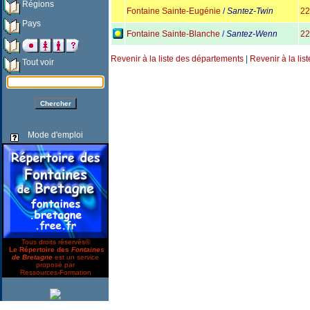
Régions
Fontaine Sainte-Eugénie
/
Santez-Twin
22
Pays
Fontaine Sainte-Blanche
/
Santez-Wenn
22
Revenir à la liste des départements
|
Revenir à la lis
Tout voir
Mode d'emploi
Tous droits réservés©
Le Répertoire des
Fontaines
de Bretagne
est un service
proposé par
Ressources-Formation