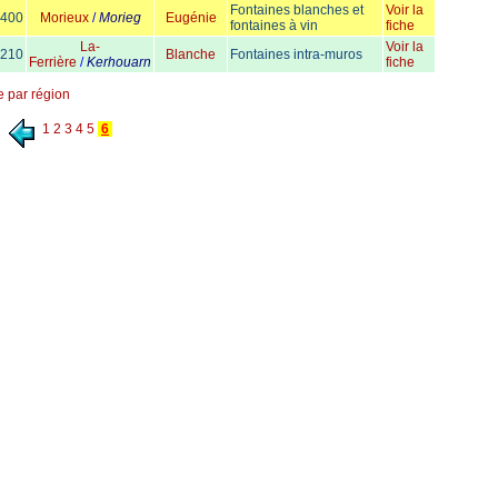
Fontaines blanches et
Voir la
400
Morieux
/
Morieg
Eugénie
fontaines à vin
fiche
La-
Voir la
210
Blanche
Fontaines intra-muros
Ferrière
/
Kerhouarn
fiche
te par région
1
2
3
4
5
6