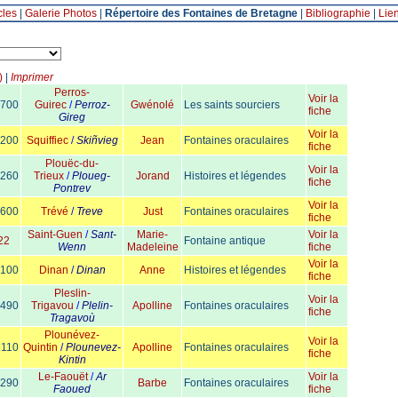
cles
|
Galerie Photos
|
Répertoire des Fontaines de Bretagne
|
Bibliographie
|
Lie
)
|
Imprimer
Perros-
Voir la
700
Guirec
/
Perroz-
Gwénolé
Les saints sourciers
fiche
Gireg
Voir la
200
Squiffiec
/
Skiñvieg
Jean
Fontaines oraculaires
fiche
Plouëc-du-
Voir la
260
Trieux
/
Ploueg-
Jorand
Histoires et légendes
fiche
Pontrev
Voir la
600
Trévé
/
Treve
Just
Fontaines oraculaires
fiche
Saint-Guen
/
Sant-
Marie-
Voir la
22
Fontaine antique
Wenn
Madeleine
fiche
Voir la
100
Dinan
/
Dinan
Anne
Histoires et légendes
fiche
Pleslin-
Voir la
490
Trigavou
/
Plelin-
Apolline
Fontaines oraculaires
fiche
Tragavoù
Plounévez-
Voir la
2
110
Quintin
/
Plounevez-
Apolline
Fontaines oraculaires
fiche
Kintin
Le-Faouët
/
Ar
Voir la
290
Barbe
Fontaines oraculaires
Faoued
fiche