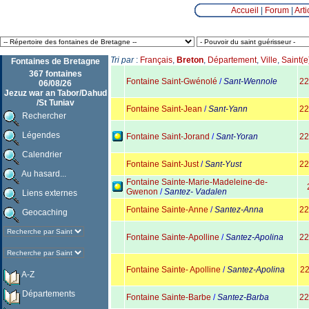
Accueil
|
Forum
|
Arti
Tri par
:
Français
,
Breton
,
Département
,
Ville
,
Saint(e
Fontaines de Bretagne
367 fontaines
Fontaine Saint-Gwénolé
/
Sant-Wennole
22
06/08/26
Jezuz war an Tabor/Dahud
/St Tuniav
Fontaine Saint-Jean
/
Sant-Yann
22
Rechercher
Légendes
Fontaine Saint-Jorand
/
Sant-Yoran
22
Calendrier
Fontaine Saint-Just
/
Sant-Yust
22
Au hasard...
Fontaine Sainte-Marie-Madeleine-de-
Gwenon
/
Santez- Vadalen
Liens externes
Fontaine Sainte-Anne
/
Santez-Anna
22
Geocaching
Fontaine Sainte-Apolline
/
Santez-Apolina
22
Fontaine Sainte- Apolline
/
Santez-Apolina
2
A-Z
Départements
Fontaine Sainte-Barbe
/
Santez-Barba
22