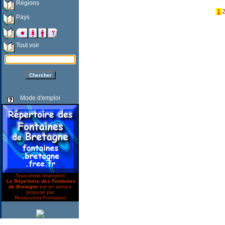
Régions
1
Pays
Tout voir
Mode d'emploi
Tous droits réservés©
Le Répertoire des
Fontaines
de Bretagne
est un service
proposé par
Ressources-Formation