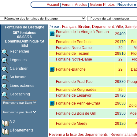
Accueil
|
Forum
|
Articles
|
Galerie Photos
|
Répertoire
Tri par
:
Français
,
Breton
,
Département
,
Ville
,
Saint(e
Fontaines de Bretagne
Fontaine de la Vierge à Pont-an-
367 fontaines
29
400
Iliz
08/08/26
Dominik/Dominique /St
Fontaine de Penfoulic
29
170
Fou
Elid
Fontaine Notre Dame
29
M
Rechercher
Fontaine de Trézien
29
810
Plo
Fontaine Notre-Dame
29
Pl
Légendes
Calendrier
Fontaine-Blanche
29
Dao
Au hasard...
Fontaine de Prad-Paol
29
880
Plou
Liens externes
Fontaine de Kergroadès
29
Geocaching
Fontaine de Lesarvor
29
720
Fontaine de Penn-ar-C'hra
29
630
Doig
Fontaine du Bois de Gill
29
350
Moël
A-Z
Fontaine de Merdy
29
120
P
Départements
Revenir à la liste des départements
|
Revenir à la lis