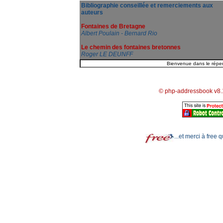
Bibliographie conseillée et remerciements aux
auteurs
Fontaines de Bretagne
Albert Poulain - Bernard Rio
Le chemin des fontaines bretonnes
Roger LE DEUNFF
© php-addressbook v8.
...et merci à free 