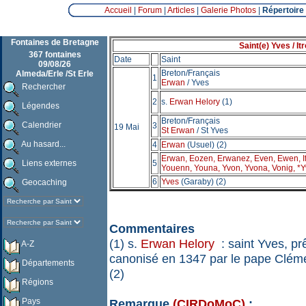
Accueil
|
Forum
|
Articles
|
Galerie Photos
|
Répertoire
Fontaines de Bretagne
Saint(e) Yves / It
367 fontaines
Date
Saint
09/08/26
Breton/Français
Almeda/Erle /St Erle
1
Erwan
/ Yves
Rechercher
2
s.
Erwan Helory
(1)
Légendes
Breton/Français
Calendrier
3
19 Mai
St Erwan
/ St Yves
Au hasard...
4
Erwan
(Usuel) (2)
Erwan, Eozen, Erwanez, Even, Ewen, If
Liens externes
5
Youenn, Youna, Yvon, Yvona, Vonig, *
6
Yves
(Garaby) (2)
Geocaching
Commentaires
(1) s.
Erwan Helory
: saint Yves, prê
A-Z
canonisé en 1347 par le pape Clém
Départements
(2)
Régions
Pays
Remarque
(CIRDoMoC)
: