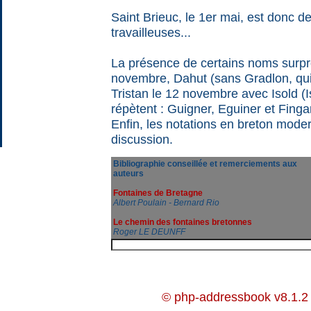
Saint Brieuc, le 1er mai, est donc de 
travailleuses...
La présence de certains noms surpre
novembre, Dahut (sans Gradlon, qui 
Tristan le 12 novembre avec Isold (
répètent : Guigner, Eguiner et Finga
Enfin, les notations en breton mode
discussion.
Bibliographie conseillée et remerciements aux
auteurs
Fontaines de Bretagne
Albert Poulain - Bernard Rio
Le chemin des fontaines bretonnes
Roger LE DEUNFF
© php-addressbook v8.1.2