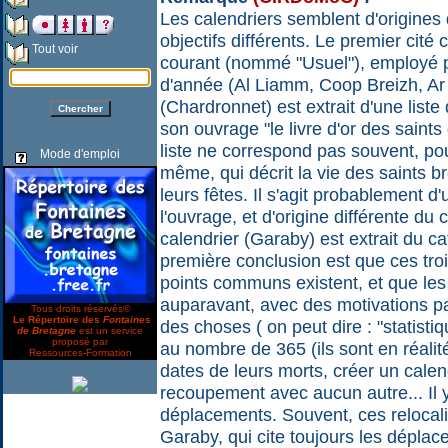
Les calendriers semblent d'origines
objectifs différents. Le premier cité
Tout voir
courant (nommé "Usuel"), employé p
d'année (Al Liamm, Coop Breizh, Ar 
(Chardronnet) est extrait d'une list
son ouvrage "le livre d'or des saint
liste ne correspond pas souvent, pou
Mode d'emploi
même, qui décrit la vie des saints b
leurs fêtes. Il s'agit probablement d
l'ouvrage, et d'origine différente du 
calendrier (Garaby) est extrait du c
première conclusion est que ces troi
points communs existent, et que les
auparavant, avec des motivations parf
Tous droits réservés©
Le Répertoire des
Fontaines
des choses ( on peut dire : "statisti
de Bretagne
est un service
proposé par
au nombre de 365 (ils sont en réali
Ressources-Formation
dates de leurs morts, créer un calen
recoupement avec aucun autre... I
déplacements. Souvent, ces relocalisa
Garaby, qui cite toujours les déplace