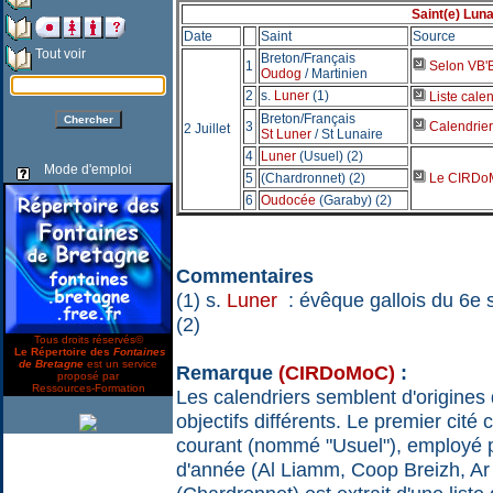
Saint(e) Lunai
Date
Saint
Source
Tout voir
Breton/Français
1
Selon VB'Br
Oudog
/ Martinien
2
s.
Luner
(1)
Liste calen
Breton/Français
3
Calendrier 
2 Juillet
St Luner
/ St Lunaire
4
Luner
(Usuel) (2)
Mode d'emploi
5
(Chardronnet) (2)
Le CIRDoMo
6
Oudocée
(Garaby) (2)
Commentaires
(1) s.
Luner
: évêque gallois du 6e 
(2)
Tous droits réservés©
Le Répertoire des
Fontaines
de Bretagne
est un service
Remarque
(CIRDoMoC)
:
proposé par
Ressources-Formation
Les calendriers semblent d'origines
objectifs différents. Le premier cité
courant (nommé "Usuel"), employé p
d'année (Al Liamm, Coop Breizh, Ar 