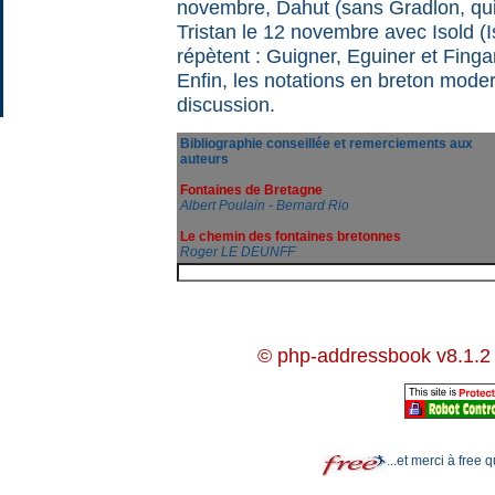
novembre, Dahut (sans Gradlon, qui 
Tristan le 12 novembre avec Isold (
répètent : Guigner, Eguiner et Finga
Enfin, les notations en breton mode
discussion.
Bibliographie conseillée et remerciements aux
auteurs
Fontaines de Bretagne
Albert Poulain - Bernard Rio
Le chemin des fontaines bretonnes
Roger LE DEUNFF
© php-addressbook v8.1.2
...et merci à free 