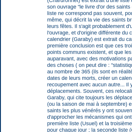
(Chardronnet) est extrait d'une list
son ouvrage "le livre d'or des saint
liste ne correspond pas souvent, pou
même, qui décrit la vie des saints b
leurs fêtes. Il s'agit probablement d
l'ouvrage, et d'origine différente du 
calendrier (Garaby) est extrait du c
première conclusion est que ces troi
points communs existent, et que les
auparavant, avec des motivations parf
des choses ( on peut dire : "statisti
au nombre de 365 (ils sont en réali
dates de leurs morts, créer un calen
recoupement avec aucun autre... I
déplacements. Souvent, ces relocalisa
Garaby, qui cite toujours les déplace
(ou la saison de mai à septembre) e
saints les plus vénérés y ont souven
d'approcher les mécanismes qui ont 
première liste (Usuel) et la troisiè
pour chaque jour ; la seconde liste (