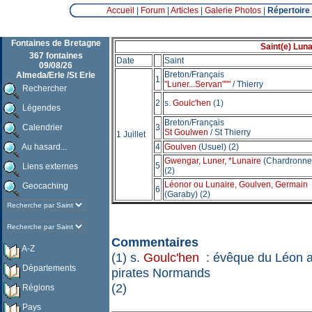
Accueil
|
Forum
|
Articles
|
Galerie Photos
|
Répertoire
Fontaines de Bretagne
Saint(e) Lunai
367 fontaines
Date
Saint
09/08/26
Breton/Français
Almeda/Erle /St Erle
1
"Luner...Servan"""
/ Thierry
Rechercher
2
s.
Goulc'hen
(1)
Légendes
Breton/Français
Calendrier
3
St Goulwen
/ St Thierry
1 Juillet
Au hasard...
4
Goulven
(Usuel) (2)
Gwengar, Luner, *Lunaire
(Chardronne
5
Liens externes
(2)
Léonor ou Lunaire, Goulven, Germain
Geocaching
6
(Garaby) (2)
Commentaires
A-Z
(1) s.
Goulc'hen
: évêque du Léon au
Départements
pirates Normands
(2)
Régions
Pays