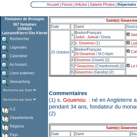
Accueil
|
Forum
|
Articles
|
Galerie Photos
|
Répertoire
Fontaines de Bretagne
Saint(e) Gouesnou
367 fontaines
Date
Saint
Sourc
10/08/26
Breton/Français
Laorans/Klervi /Ste Klerwi
1
Selo
Judul...Judual
/ Doria
Rechercher
2
s.
Gouenou
(1)
List
Légendes
Breton/Français
3
Cale
25 Octobre
St Gouenoù
/ St Crépin
Calendrier
4
Gouenou
(Usuel) (2)
Au hasard...
5
*Goueznou
(Chardronnet) (2)
Le 
6
Goueznou
(Garaby) (2)
Liens externes
Geocaching
Commentaires
(1) s.
Gouenou
: né en Angleterre a
pendant 34 ans, fondateur du mon
A-Z
(2)
Départements
Régions
Saint(e) Gouesnou
Date
Saint
Sou
Pays