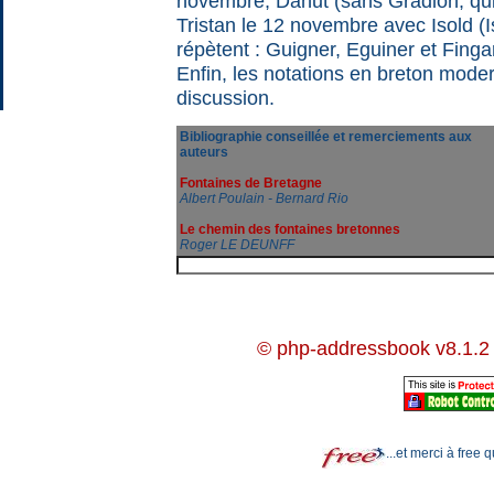
novembre, Dahut (sans Gradlon, qui 
Tristan le 12 novembre avec Isold (
répètent : Guigner, Eguiner et Finga
Enfin, les notations en breton mode
discussion.
Bibliographie conseillée et remerciements aux
auteurs
Fontaines de Bretagne
Albert Poulain - Bernard Rio
Le chemin des fontaines bretonnes
Roger LE DEUNFF
© php-addressbook v8.1.2
...et merci à free 