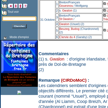
Breton/Français
1
S
Gouesnou
/ Wolfgang
2
s.
Gwalon
(1)
L
Tout voir
Breton/Français
C
3
St Gwalon
/
Tré
31 Octobre
4
Gwalon
(Usuel) (2)
Beuzeg, Budog
(Chardronnet)
5
L
(2)
Mode d'emploi
6
Clervie du 4
(Garaby) (2)
Commentaires
(1) s.
Gwalon
: d'origine irlandaise
près de Dol-de-Bretagne
(2)
Tous droits réservés©
Le Répertoire des
Fontaines
Remarque
(CIRDoMoC)
:
de Bretagne
est un service
proposé par
Les calendriers semblent d'origines
Ressources-Formation
objectifs différents. Le premier cité
courant (nommé "Usuel"), employé p
d'année (Al Liamm, Coop Breizh, Ar 
(Chardronnet) est extrait d'une list