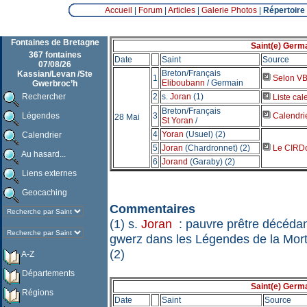
Accueil
|
Forum
|
Articles
|
Galerie Photos
|
Répertoire
Fontaines de Bretagne
Saint(e) Germa
367 fontaines
Date
Saint
Source
07/08/26
Breton/Français
Kassian/Levan /Ste
1
Selon VB'
Eliboubann
/ Germain
Gwerbroc’h
Rechercher
2
s.
Joran
(1)
Liste cal
Breton/Français
Légendes
3
Calendrie
28 Mai
St Yoran
/
4
Yoran
(Usuel) (2)
Calendrier
5
Joran
(Chardronnet) (2)
Le CIRDoM
Au hasard...
6
Jorand
(Garaby) (2)
Liens externes
Geocaching
Commentaires
(1) s.
Joran
: pauvre prêtre décédan
gwerz dans les Légendes de la Mor
(2)
A-Z
Départements
Saint(e) Germa
Régions
Date
Saint
Source