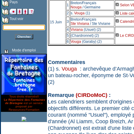
Pays
Breton/Français
1
Selon VB'
Nouga
/ Germaine
2
s.
Vouga
(1)
Liste cal
Tout voir
Breton/Français
3
Calendrie
15 Juin
Ste Viviana
/ Ste Viviane
4
Viviana
(Usuel) (2)
5
(Chardronnet) (2)
Le CIRDo
6
Vouga
(Garaby) (2)
Mode d'emploi
Commentaires
(1) s.
Vouga
: archevêque d’Armagh 
un bateau-rocher, éponyme de St-
(2)
Remarque
(CIRDoMoC)
:
Tous droits réservés©
Le Répertoire des
Fontaines
Les calendriers semblent d'origines
de Bretagne
est un service
proposé par
objectifs différents. Le premier cité
Ressources-Formation
courant (nommé "Usuel"), employé p
d'année (Al Liamm, Coop Breizh, Ar 
(Chardronnet) est extrait d'une list