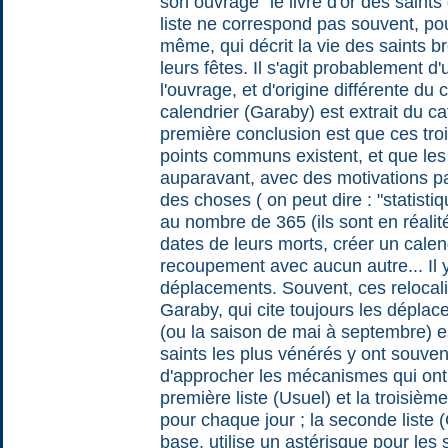
son ouvrage "le livre d'or des saint
liste ne correspond pas souvent, pou
même, qui décrit la vie des saints b
leurs fêtes. Il s'agit probablement d
l'ouvrage, et d'origine différente du 
calendrier (Garaby) est extrait du c
première conclusion est que ces troi
points communs existent, et que les
auparavant, avec des motivations parf
des choses ( on peut dire : "statisti
au nombre de 365 (ils sont en réali
dates de leurs morts, créer un calen
recoupement avec aucun autre... I
déplacements. Souvent, ces relocalisa
Garaby, qui cite toujours les déplace
(ou la saison de mai à septembre) e
saints les plus vénérés y ont souven
d'approcher les mécanismes qui ont 
première liste (Usuel) et la troisiè
pour chaque jour ; la seconde liste (
base, utilise un astérisque pour les s