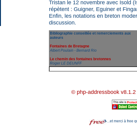
Tristan le 12 novembre avec Isold (
répètent : Guigner, Eguiner et Finga
Enfin, les notations en breton mode
discussion.
Bibliographie conseillée et remerciements aux
auteurs
Fontaines de Bretagne
Albert Poulain - Bernard Rio
Le chemin des fontaines bretonnes
Roger LE DEUNFF
© php-addressbook v8.1.2
...et merci à free 