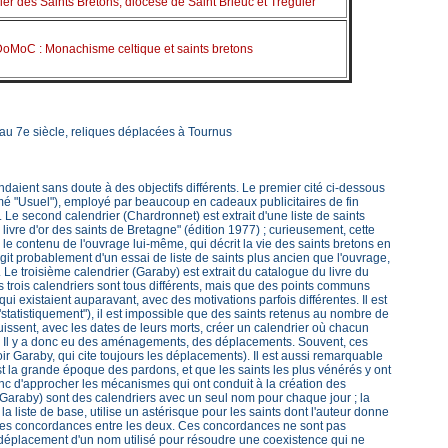
er des Saints Bretons, diocèse de Saint Brieuc et Tréguier
oMoC : Monachisme celtique et saints bretons
au 7e siècle, reliques déplacées à Tournus
ndaient sans doute à des objectifs différents. Le premier cité ci-dessous
mé "Usuel"), employé par beaucoup en cadeaux publicitaires de fin
 Le second calendrier (Chardronnet) est extrait d'une liste de saints
ivre d'or des saints de Bretagne" (édition 1977) ; curieusement, cette
 le contenu de l'ouvrage lui-même, qui décrit la vie des saints bretons en
'agit probablement d'un essai de liste de saints plus ancien que l'ouvrage,
. Le troisième calendrier (Garaby) est extrait du catalogue du livre du
trois calendriers sont tous différents, mais que des points communs
ui existaient auparavant, avec des motivations parfois différentes. Il est
 "statistiquement"), il est impossible que des saints retenus au nombre de
uissent, avec les dates de leurs morts, créer un calendrier où chacun
.. Il y a donc eu des aménagements, des déplacements. Souvent, ces
(voir Garaby, qui cite toujours les déplacements). Il est aussi remarquable
st la grande époque des pardons, et que les saints les plus vénérés y ont
nc d'approcher les mécanismes qui ont conduit à la création des
e (Garaby) sont des calendriers avec un seul nom pour chaque jour ; la
la liste de base, utilise un astérisque pour les saints dont l'auteur donne
ser les concordances entre les deux. Ces concordances ne sont pas
éplacement d'un nom utilisé pour résoudre une coexistence qui ne