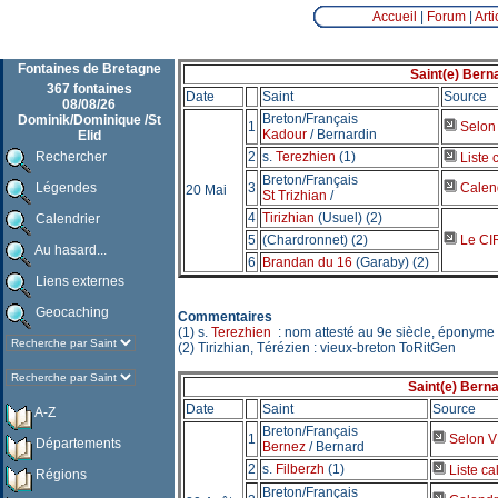
Accueil
|
Forum
|
Arti
Fontaines de Bretagne
Saint(e) Bern
367 fontaines
Date
Saint
Source
08/08/26
Breton/Français
Dominik/Dominique /St
1
Selon 
Kadour
/ Bernardin
Elid
Rechercher
2
s.
Terezhien
(1)
Liste 
Breton/Français
Légendes
3
Calend
20 Mai
St Trizhian
/
4
Tirizhian
(Usuel) (2)
Calendrier
5
(Chardronnet) (2)
Le CIR
Au hasard...
6
Brandan du 16
(Garaby) (2)
Liens externes
Geocaching
Commentaires
(1) s.
Terezhien
: nom attesté au 9e siècle, éponyme
(2) Tirizhian, Térézien : vieux-breton ToRitGen
Saint(e) Berna
Date
Saint
Source
A-Z
Breton/Français
1
Selon VB
Départements
Bernez
/ Bernard
2
s.
Filberzh
(1)
Liste ca
Régions
Breton/Français