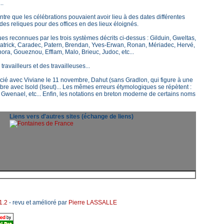
..
tre que les célébrations pouvaient avoir lieu à des dates différentes
 des reliques pour des offices en des lieux éloignés.
 reconnues par les trois systèmes décrits ci-dessus : Gilduin, Gweltas,
atrick, Caradec, Patern, Brendan, Yves-Erwan, Ronan, Mériadec, Hervé,
ra, Goueznou, Efflam, Malo, Brieuc, Judoc, etc...
travailleurs et des travailleuses...
cié avec Viviane le 11 novembre, Dahut (sans Gradlon, qui figure à une
bre avec Isold (Iseut)... Les mêmes erreurs étymologiques se répètent :
 Gwenael, etc... Enfin, les notations en breton moderne de certains noms
Liens vers d'autres sites (échange de liens)
1.2
- revu et amélioré par
Pierre LASSALLE