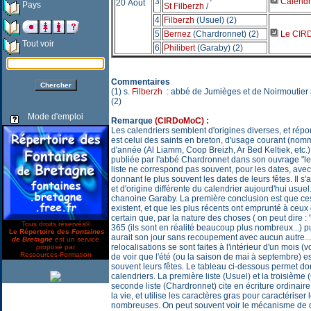
3
Calendri
20 Août
Pays
St Filberzh
/
4
Filberzh
(Usuel) (2)
5
Bernez
(Chardronnet) (2)
Le CIRD
Tout voir
6
Philibert
(Garaby) (2)
Commentaires
(1) s.
Filberzh
: abbé de Jumièges et de Noirmoutier 
(2)
Mode d'emploi
Remarque
(CIRDoMoC)
:
Les calendriers semblent d'origines diverses, et répo
est celui des saints en breton, d'usage courant (nom
d'année (Al Liamm, Coop Breizh, Ar Bed Keltiek, etc.).
publiée par l'abbé Chardronnet dans son ouvrage "le l
liste ne correspond pas souvent, pour les dates, avec
donnant le plus souvent les dates de leurs fêtes. Il s
et d'origine différente du calendrier aujourd'hui usuel
chanoine Garaby. La première conclusion est que ces 
existent, et que les plus récents ont emprunté à ceux q
certain que, par la nature des choses ( on peut dire :
Tous droits réservés©
365 (ils sont en réalité beaucoup plus nombreux...) p
Le Répertoire des
Fontaines
aurait son jour sans recoupement avec aucun autre.
de Bretagne
est un service
relocalisations se sont faites à l'intérieur d'un mois 
proposé par
Ressources-Formation
de voir que l'été (ou la saison de mai à septembre) e
souvent leurs fêtes. Le tableau ci-dessous permet do
calendriers. La première liste (Usuel) et la troisièm
seconde liste (Chardronnet) cite en écriture ordinaire 
la vie, et utilise les caractères gras pour caractéri
nombreuses. On peut souvent voir le mécanisme de d