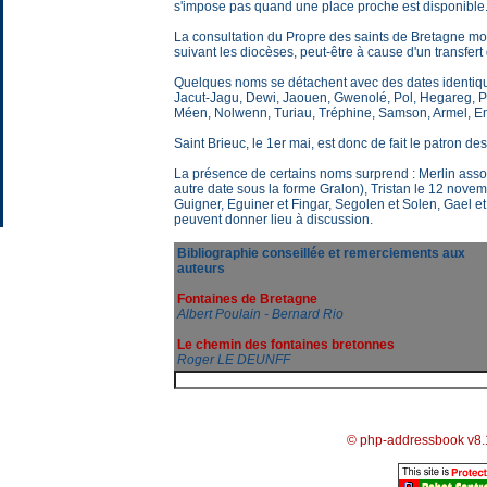
s'impose pas quand une place proche est disponible.
La consultation du Propre des saints de Bretagne mon
suivant les diocèses, peut-être à cause d'un transfert
Quelques noms se détachent avec des dates identiques
Jacut-Jagu, Dewi, Jaouen, Gwenolé, Pol, Hegareg, P
Méen, Nolwenn, Turiau, Tréphine, Samson, Armel, Eno
Saint Brieuc, le 1er mai, est donc de fait le patron des 
La présence de certains noms surprend : Merlin asso
autre date sous la forme Gralon), Tristan le 12 novem
Guigner, Eguiner et Fingar, Segolen et Solen, Gael et
peuvent donner lieu à discussion.
Bibliographie conseillée et remerciements aux
auteurs
Fontaines de Bretagne
Albert Poulain - Bernard Rio
Le chemin des fontaines bretonnes
Roger LE DEUNFF
© php-addressbook v8.