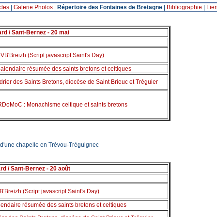
cles
|
Galerie Photos
|
Répertoire des Fontaines de Bretagne
|
Bibliographie
|
Lie
ard / Sant-Bernez - 20 mai
VB'Breizh (Script javascript Saint's Day)
calendaire résumée des saints bretons et celtiques
rier des Saints Bretons, diocèse de Saint Brieuc et Tréguier
DoMoC : Monachisme celtique et saints bretons
 d'une chapelle en Trévou-Tréguignec
rd / Sant-Bernez - 20 août
'Breizh (Script javascript Saint's Day)
lendaire résumée des saints bretons et celtiques