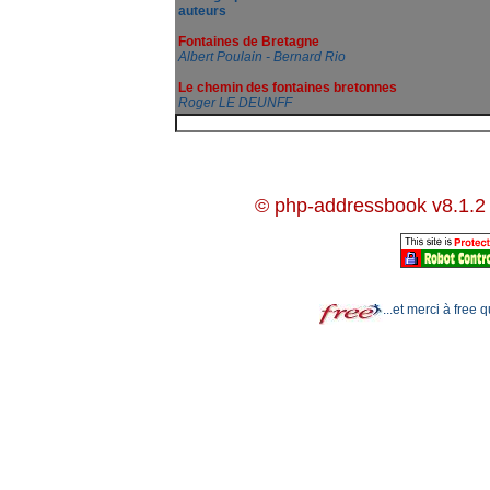
auteurs
Fontaines de Bretagne
Albert Poulain - Bernard Rio
Le chemin des fontaines bretonnes
Roger LE DEUNFF
© php-addressbook v8.1.2
...et merci à free 