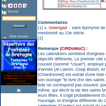
5
Rieg, Riou
(Chardronnet) (2)
L
6
Riocat
(Garaby) (2)
Tout voir
Commentaires
(1) s.
Gwengad
: saint éponyme de 
mentionné au 13e siècle
Mode d'emploi
(2)
Remarque
(CIRDoMoC)
:
Les calendriers semblent d'origines
objectifs différents. Le premier cité
courant (nommé "Usuel"), employé p
d'année (Al Liamm, Coop Breizh, Ar 
Tous droits réservés©
(Chardronnet) est extrait d'une list
Le Répertoire des
Fontaines
de Bretagne
est un service
son ouvrage "le livre d'or des saint
proposé par
Ressources-Formation
liste ne correspond pas souvent, pou
même, qui décrit la vie des saints b
leurs fêtes. Il s'agit probablement d
l'ouvrage, et d'origine différente du 
calendrier (Garaby) est extrait du c