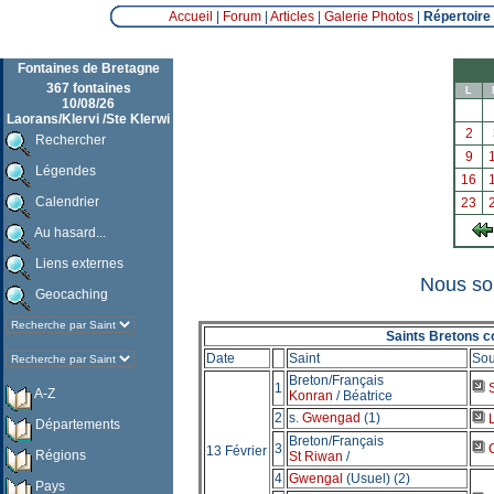
Accueil
|
Forum
|
Articles
|
Galerie Photos
|
Répertoire
Fontaines de Bretagne
367 fontaines
L
10/08/26
Laorans/Klervi /Ste Klerwi
2
Rechercher
9
Légendes
16
Calendrier
23
Au hasard...
Liens externes
Nous so
Geocaching
Saints Bretons co
Date
Saint
Sou
Breton/Français
1
S
A-Z
Konran
/ Béatrice
2
s.
Gwengad
(1)
L
Départements
Breton/Français
3
C
13 Février
Régions
St Riwan
/
4
Gwengal
(Usuel) (2)
Pays