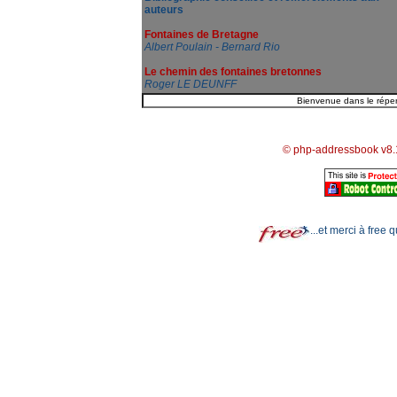
auteurs
Fontaines de Bretagne
Albert Poulain - Bernard Rio
Le chemin des fontaines bretonnes
Roger LE DEUNFF
© php-addressbook v8.
...et merci à free 