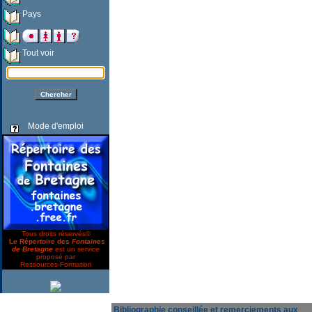
Pays
Tout voir
Mode d'emploi
Tous droits réservés©
Le Répertoire des
Fontaines
de Bretagne
est un service
proposé par
Ressources-Formation
Bibliographie conseillée et remerciements aux