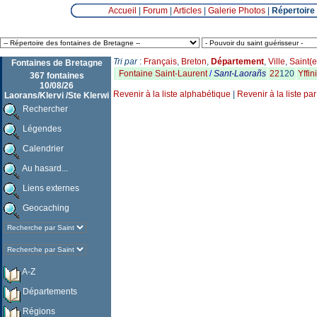
Accueil
|
Forum
|
Articles
|
Galerie Photos
|
Répertoire
Tri par
:
Français
,
Breton
,
Département
,
Ville
,
Saint(e
Fontaines de Bretagne
Fontaine Saint-Laurent
/
Sant-Laorañs
22
120
Yffin
367 fontaines
10/08/26
Revenir à la liste alphabétique
|
Revenir à la liste pa
Laorans/Klervi /Ste Klerwi
Rechercher
Légendes
Calendrier
Au hasard...
Liens externes
Geocaching
A-Z
Départements
Régions